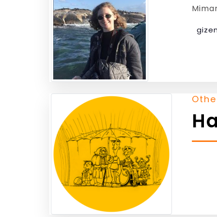
Mimar
gize
Othe
Ha