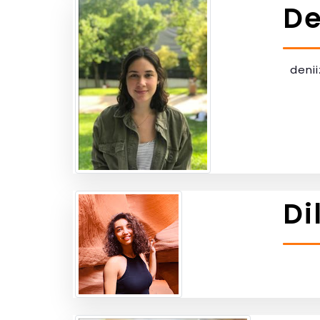
De
deni
Di