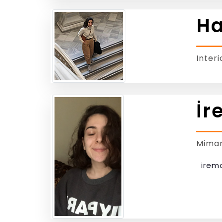
Ha
Inter
İr
Mimar
irem