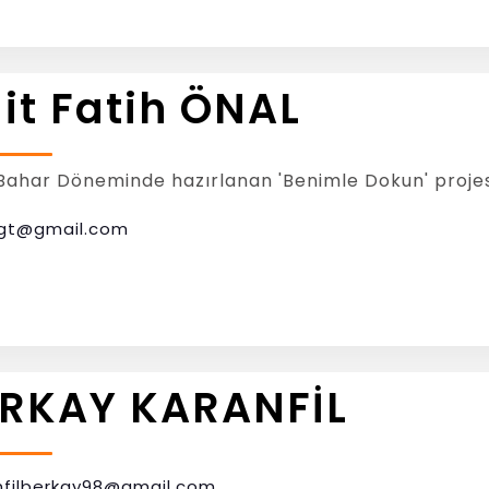
it Fatih ÖNAL
Bahar Döneminde hazırlanan 'Benimle Dokun' projesin
gt@gmail.com
RKAY KARANFİL
nfilberkay98@gmail.com