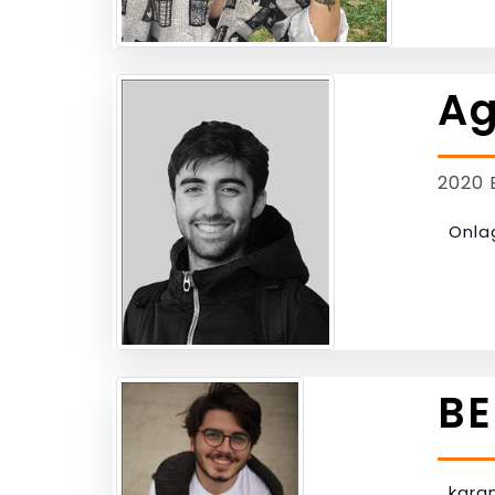
Ag
2020 
Onla
BE
kara