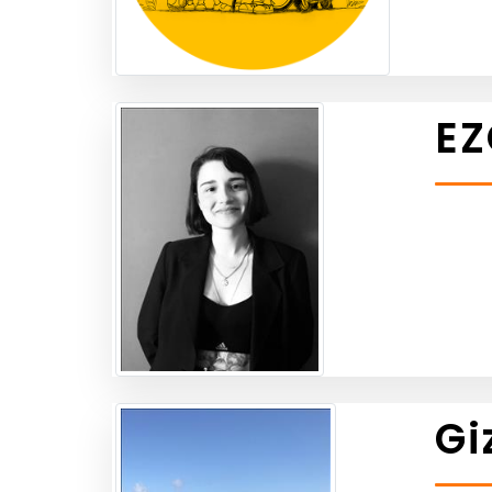
EZ
Gi