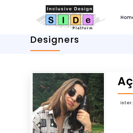
Hom
Designers
Aç
iste