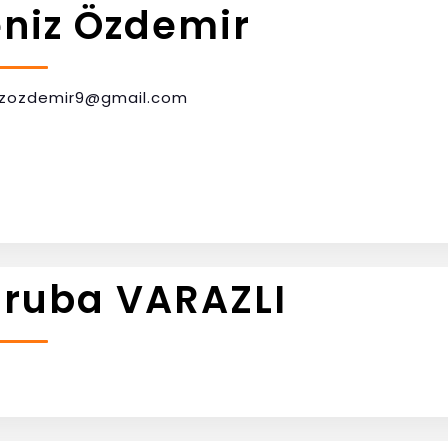
niz Özdemir
izozdemir9@gmail.com
lruba VARAZLI