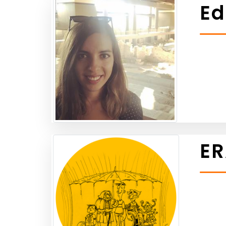
Ed
ER