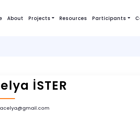
e
About
Projects
Resources
Participants
C
Ongoing Projects
Project Team
Completed Projects
Designers
University/NGO
elya İSTER
Tutors
r.acelya@gmail.com