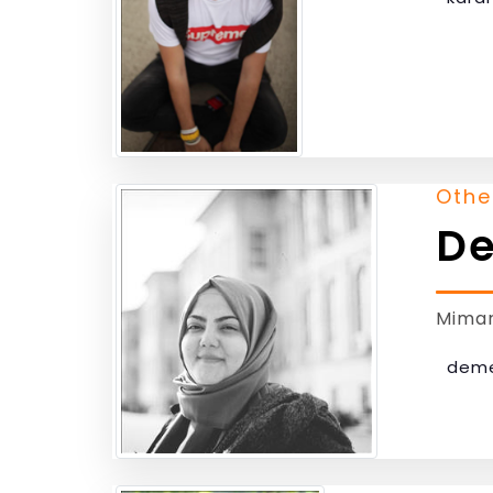
Othe
De
Mimar
deme